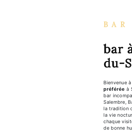
BAR
bar 
du-S
Bienvenue à 
préférée
à 
bar incompa
Salembre, Ba
la tradition
la vie noctu
chaque visi
de bonne hum