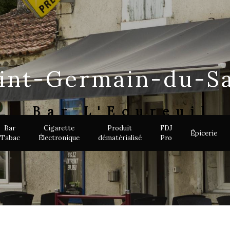
aint-Germain-du-S
Bar L'Ecureuil
Bar
Cigarette
Produit
FDJ
Épicerie
Tabac
Électronique
dématérialisé
Pro