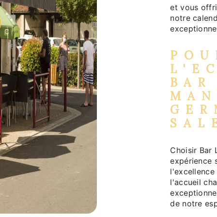
et vous offr
notre calen
exceptionne
POU
L'E
BAR
MAN
GER
SAL
Choisir Bar 
expérience 
l'excellence
l'accueil ch
exceptionne
de notre es