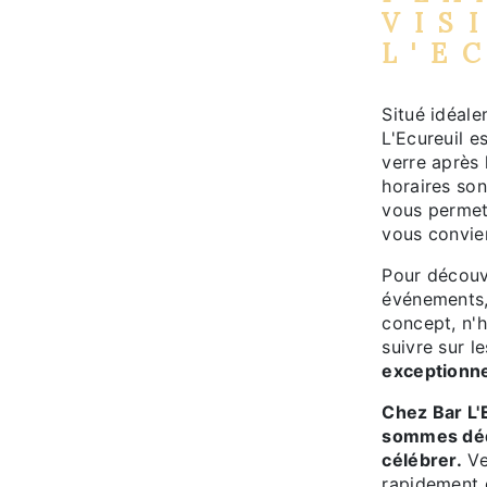
VIS
L'E
Situé idéal
L'Ecureuil e
verre après 
horaires son
vous permet
vous convien
Pour découv
événements,
concept, n'h
suivre sur l
exceptionne
Chez Bar L'E
sommes dédi
célébrer.
Ve
rapidement 