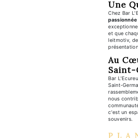
Une Qu
Chez Bar L'
passionnée
exceptionnel
et que chaq
leitmotiv, d
présentatio
Au Cœ
Saint
Bar L'Ecureui
Saint-Germa
rassemblemen
nous contrib
communaut
c'est un esp
souvenirs.
PLA