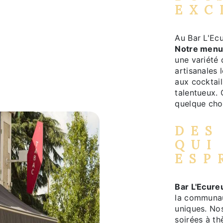
EXC
Au Bar L'Ecu
Notre menu
une variété 
artisanales 
aux cocktai
talentueux. 
quelque ch
DES
QUI
ESP
Bar L'Ecureu
la communau
uniques. Nos
soirées à th