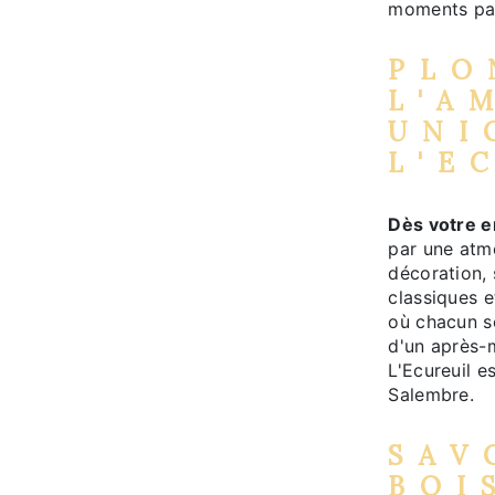
moments pa
PLO
L'A
UNI
L'E
Dès votre e
par une atm
décoration,
classiques 
où chacun se
d'un après-
L'Ecureuil e
Salembre.
SAV
BOI