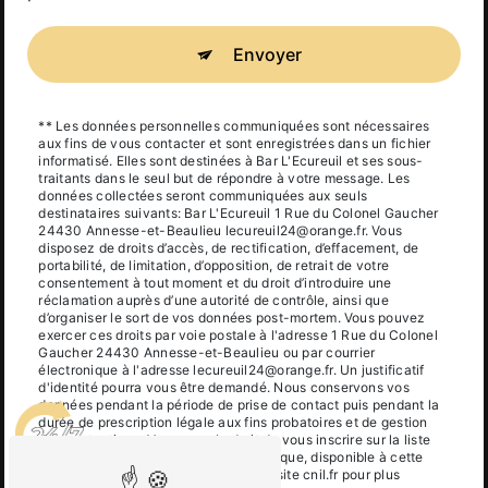
Envoyer
** Les données personnelles communiquées sont nécessaires
aux fins de vous contacter et sont enregistrées dans un fichier
informatisé. Elles sont destinées à Bar L'Ecureuil et ses sous-
traitants dans le seul but de répondre à votre message. Les
données collectées seront communiquées aux seuls
destinataires suivants: Bar L'Ecureuil 1 Rue du Colonel Gaucher
24430 Annesse-et-Beaulieu lecureuil24@orange.fr. Vous
disposez de droits d’accès, de rectification, d’effacement, de
portabilité, de limitation, d’opposition, de retrait de votre
consentement à tout moment et du droit d’introduire une
réclamation auprès d’une autorité de contrôle, ainsi que
d’organiser le sort de vos données post-mortem. Vous pouvez
exercer ces droits par voie postale à l'adresse 1 Rue du Colonel
Gaucher 24430 Annesse-et-Beaulieu ou par courrier
électronique à l'adresse lecureuil24@orange.fr. Un justificatif
d'identité pourra vous être demandé. Nous conservons vos
données pendant la période de prise de contact puis pendant la
durée de prescription légale aux fins probatoires et de gestion
des contentieux. Vous avez le droit de vous inscrire sur la liste
d'opposition au démarchage téléphonique, disponible à cette
adresse:
Bloctel.gouv.fr
. Consultez le site cnil.fr pour plus