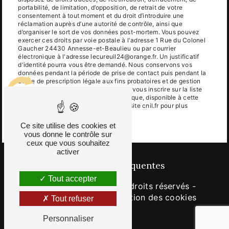
portabilité, de limitation, d’opposition, de retrait de votre
consentement à tout moment et du droit d’introduire une
réclamation auprès d’une autorité de contrôle, ainsi que
d’organiser le sort de vos données post-mortem. Vous pouvez
exercer ces droits par voie postale à l'adresse 1 Rue du Colonel
Gaucher 24430 Annesse-et-Beaulieu ou par courrier
électronique à l'adresse lecureuil24@orange.fr. Un justificatif
d'identité pourra vous être demandé. Nous conservons vos
données pendant la période de prise de contact puis pendant la
durée de prescription légale aux fins probatoires et de gestion
des contentieux. Vous avez le droit de vous inscrire sur la liste
d'opposition au démarchage téléphonique, disponible à cette
adresse:
Bloctel.gouv.fr
. Consultez le site cnil.fr pour plus
d’informations sur vos droits.
Ce site utilise des cookies et
vous donne le contrôle sur
ceux que vous souhaitez
activer
Recherches fréquentes
Tout accepter
©
Vistalid
- 2026 - Tous droits réservés -
Mentions légales
-
Gestion des cookies
Tout refuser
Personnaliser